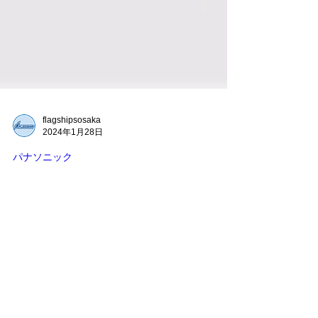
flagshipsosaka
2024年1月28日
パナソニック
パナソニック「洗濯機キャンペ
ーン」
フラグシップグループ全店で２月1日スタート！ 洗
濯機の買い換えは「今」がおすすめです。 お近く
のフラグシップ各店でお問合せお待ちしておりま
す。