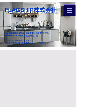
FLAGSHIP株式会社
FLAGSHIP株式会社は、大阪府南部をエリアとする
Panasonic「町の電気屋さん集団」です
「住まいのドクター」として、
お客様の快適な暮らし全般をサポートしております。
​お近くのフラグシップへ
お家のお困りごとご相談ください