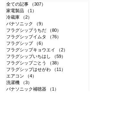
ープへご相談ください。 パナソニック補聴器取扱
い店なら安心！ “聞こえ”のご相談を承ります...
全ての記事
（307）
307件の記事
家電製品
（1）
1件の記事
冷蔵庫
（2）
2件の記事
パナソニック
（9）
9件の記事
フラグシップうちだ
（80）
80件の記事
フラグシップイムタ
（76）
76件の記事
フラグシップ
（6）
6件の記事
フラグシップキョウエイ
（2）
2件の記事
フラグシップいちはし
（59）
59件の記事
フラグシップごとう
（38）
38件の記事
フラグシップはせがわ
（11）
11件の記事
エアコン
（4）
4件の記事
洗濯機
（3）
3件の記事
パナソニック補聴器
（1）
1件の記事
炊飯器
（1）
1件の記事
エコキュート
（3）
3件の記事