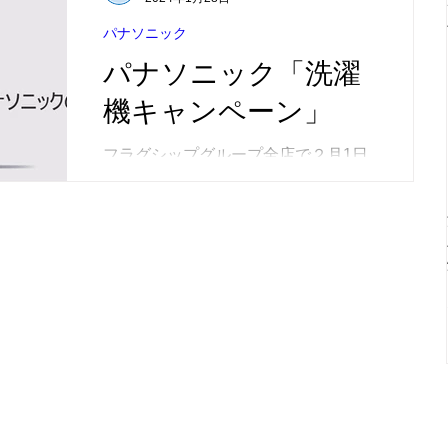
パナソニック
パナソニック「洗濯
機キャンペーン」
フラグシップグループ全店で２月1日
スタート！ 洗濯機の買い換えは
「今」がおすすめです。 お近くのフ
ラグシップ各店でお問合せお待ちして
おります。