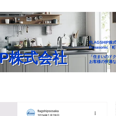
FLAGSHI
Panasoni
HIP株式会社
「住まいのド
お客様の快適
舗一覧
会社概要
問い合わせ
ブログ
flagshipsosaka
2024年1月28日