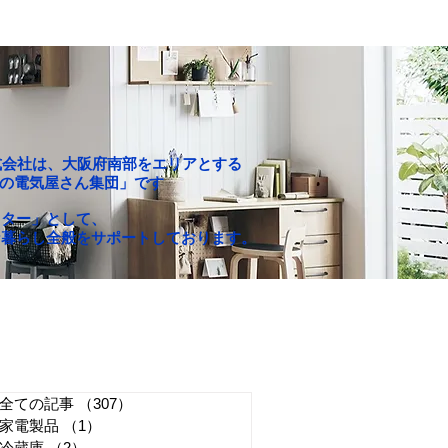
P株式会社は、大阪府南部をエリアとする
c「町の電気屋さん集団」です
クター」として、
な暮らし全般をサポートしております。
お買い得セール
求人情報
全ての記事
（307）
307件の記事
家電製品
（1）
1件の記事
冷蔵庫
（2）
2件の記事