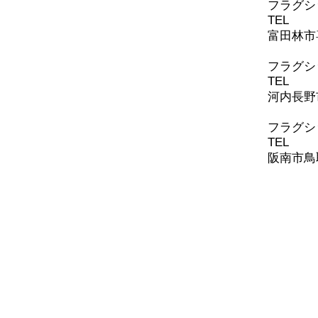
​フラグ
TEL
0721
富田林市喜
​フラグ
TEL
0721
河内長野
​​フラ
TEL
072-
阪南市鳥取