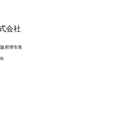
株式会社
 大阪府堺市美
06
寺市・柏原市・羽曳野市・
阪狭山市・富田林市・
・河内長野市・泉大津市・
和田市・貝塚市・熊取町・
泉南市・阪南市・岬町