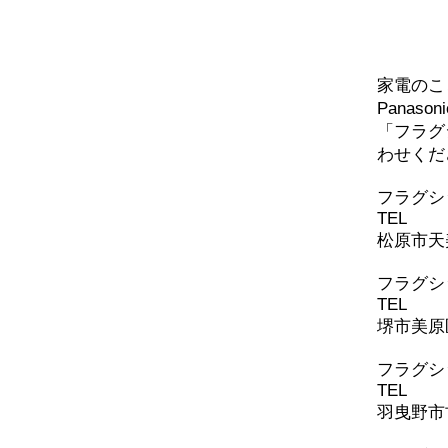
問い
家電のこ
Panaso
「フラグ
わせくだ
​フラグ
TEL
072-
松原市天美
フラグシ
TEL
072-
堺市美原区
​フラグ
TEL
072-
羽曳野市古