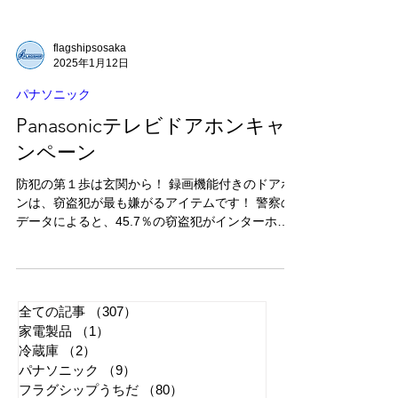
flagshipsosaka
2025年1月12日
パナソニック
Panasonicテレビドアホンキャ
ンペーン
防犯の第１歩は玄関から！ 録画機能付きのドアホ
ンは、窃盗犯が最も嫌がるアイテムです！ 警察の
データによると、45.7％の窃盗犯がインターホン
を使って留守を確認するということです。 録画機
能の付いたものに取り替えることで強力な防犯ア
イテムとなります！ ...
全ての記事
（307）
307件の記事
家電製品
（1）
1件の記事
冷蔵庫
（2）
2件の記事
パナソニック
（9）
9件の記事