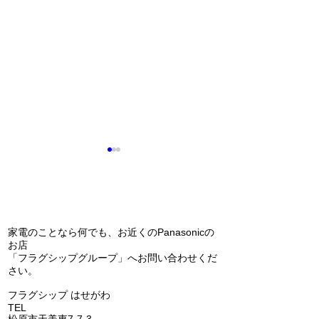
問い合わせ
家電のことなら何でも、お近くのPanasonicの
お店
「フラグシップグループ」へお問い合わせくだ
エコキュートの交換（補
Panasonic 
さい。
助金あります）(^^)/
アコン 天カセ
​フラグシップ はせがわ
の交換(^^)/
TEL
072-331-5436