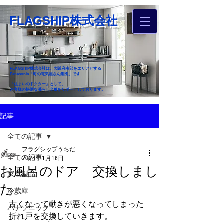
FLAGSHIP株式会社
FLAGSHIP株式会社は、大阪府南部をエリアとする
Panasonic「町の電気屋さん集団」です
「住まいのドクター」として、
お客様の快適な暮らし全般をサポートしております。
​お近くのフラグシップへ
記事
お家のお困りごとご相談ください
全ての記事
フラグシップうちだ
全ての記事
2024年1月16日
お風呂のドア 交換しまし
家電製品
た。
冷蔵庫
古くなって動きが悪くなってしまった
パナソニック
折れ戸を交換していきます。