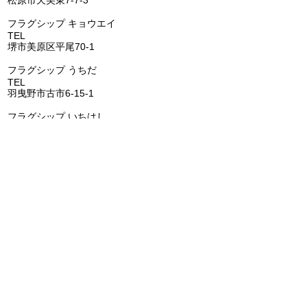
松原市天美東7-7-3
フラグシップ キョウエイ
TEL
072-362-0006
堺市美原区平尾70-1
​フラグシップ うちだ
TEL
072-957-6150
羽曳野市古市6-15-1
​フラグシップ いちはし
TEL
0721-25-6274
富田林市喜志町-12-33
​フラグシップ イムタ
TEL
0721-53-2671
河内長野市千代田南町1-6
​​フラグシップ ごとう
​
TEL
072-473-1177
阪南市鳥取1285-1
FLAGSHIP株式会社
代表者 田池大輔
所在地 〒587-0022 大阪府堺市美原区平尾70-1
電話番号 072-362-0006