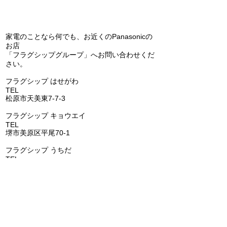
問い合わせ
家電のことなら何でも、お近くのPanasonicの
お店
「フラグシップグループ」へお問い合わせくだ
エコキュートの交換（補
Panasonic 
さい。
助金あります）(^^)/
アコン 天カセ
​フラグシップ はせがわ
の交換(^^)/
TEL
072-331-5436
松原市天美東7-7-3
フラグシップ キョウエイ
TEL
072-362-0006
堺市美原区平尾70-1
​フラグシップ うちだ
TEL
072-957-6150
羽曳野市古市6-15-1
​フラグシップ いちはし
TEL
0721-25-6274
富田林市喜志町-12-33
​フラグシップ イムタ