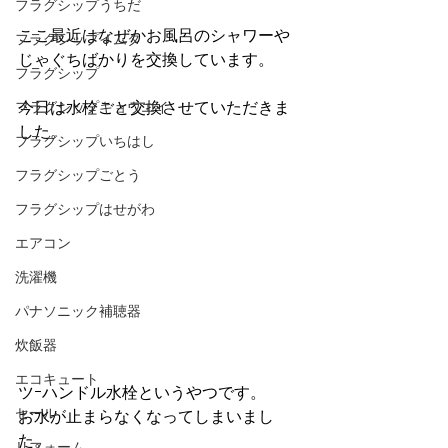
フラグシップうちだ
ここ最近はなぜかお風呂のシャワーや
フラグシップイムタ
じゃぐちばかりを交換しています。
フラグシップ
フラグシップキョウエイ
今日は水栓ごと交換させていただきま
した。
フラグシップいちはし
フラグシップごとう
フラグシップはせがわ
エアコン
洗濯機
パナソニック補聴器
炊飯器
エコキュート
ツｰハンドル水栓というやつです。
セール
お水が止まらなくなってしまいまし
た。
リフォーム