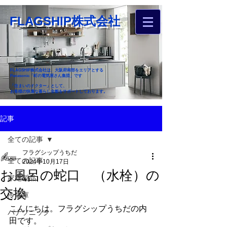
FLAGSHIP株式会社
FLAGSHIP株式会社は、大阪府南部をエリアとする
Panasonic「町の電気屋さん集団」です
「住まいのドクター」として、
お客様の快適な暮らし全般をサポートしております。
​お近くのフラグシップへ
記事
お家のお困りごとご相談ください
全ての記事
フラグシップうちだ
全ての記事
2024年10月17日
お風呂の蛇口 （水栓）の
家電製品
交換
冷蔵庫
こんにちは。フラグシップうちだの内
パナソニック
田です。