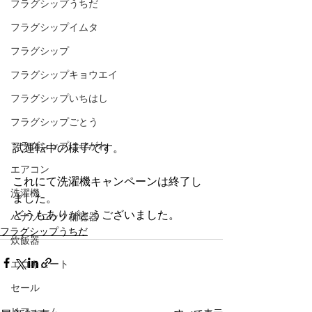
フラグシップうちだ
フラグシップイムタ
フラグシップ
フラグシップキョウエイ
フラグシップいちはし
フラグシップごとう
フラグシップはせがわ
試運転中の様子です。
エアコン
これにて洗濯機キャンペーンは終了し
洗濯機
ました。
どうもありがとうございました。
パナソニック補聴器
フラグシップうちだ
炊飯器
エコキュート
セール
リフォーム