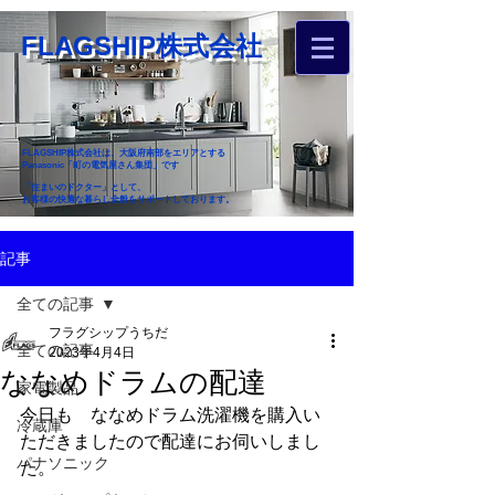
FLAGSHIP株式会社
FLAGSHIP株式会社は、大阪府南部をエリアとする
Panasonic「町の電気屋さん集団」です
「住まいのドクター」として、
お客様の快適な暮らし全般をサポートしております。
​お近くのフラグシップへ
記事
お家のお困りごとご相談ください
全ての記事
フラグシップうちだ
全ての記事
2023年4月4日
ななめドラムの配達
家電製品
今日も　ななめドラム洗濯機を購入い
冷蔵庫
ただきましたので配達にお伺いしまし
パナソニック
た。