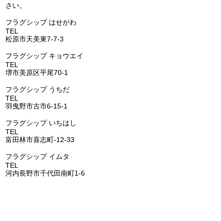
エコキュートの交換（補
Panasonic 
さい。
助金あります）(^^)/
アコン 天カセ
​フラグシップ はせがわ
の交換(^^)/
TEL
072-331-5436
松原市天美東7-7-3
フラグシップ キョウエイ
TEL
072-362-0006
堺市美原区平尾70-1
​フラグシップ うちだ
TEL
072-957-6150
羽曳野市古市6-15-1
​フラグシップ いちはし
TEL
0721-25-6274
富田林市喜志町-12-33
​フラグシップ イムタ
TEL
0721-53-2671
河内長野市千代田南町1-6
​​フラグシップ ごとう
​
TEL
072-473-1177
阪南市鳥取1285-1
FLAGSHIP株式会社