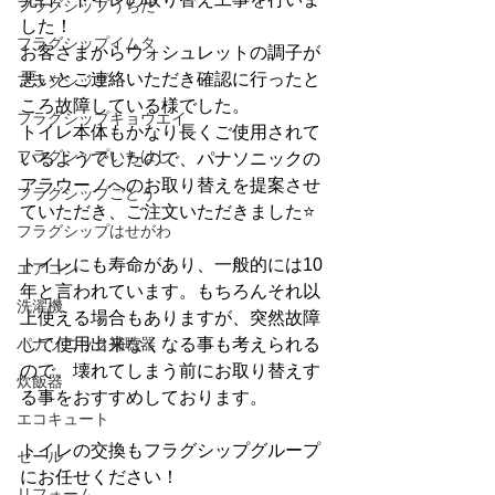
フラグシップうちだ
した！
フラグシップイムタ
お客さまからウォシュレットの調子が
悪いとご連絡いただき確認に行ったと
フラグシップ
ころ故障している様でした。
フラグシップキョウエイ
トイレ本体もかなり長くご使用されて
フラグシップいちはし
いるようでしたので、パナソニックの
アラウーノへのお取り替えを提案させ
フラグシップごとう
ていただき、ご注文いただきました⭐️
フラグシップはせがわ
トイレにも寿命があり、一般的には10
エアコン
年と言われています。もちろんそれ以
洗濯機
上使える場合もありますが、突然故障
パナソニック補聴器
して使用出来なくなる事も考えられる
ので、壊れてしまう前にお取り替えす
炊飯器
る事をおすすめしております。
エコキュート
トイレの交換もフラグシップグループ
セール
にお任せください！
リフォーム