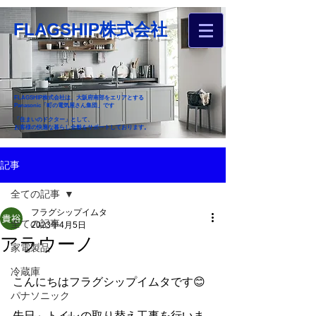
FLAGSHIP株式会社
FLAGSHIP株式会社は、大阪府南部をエリアとする
Panasonic「町の電気屋さん集団」です
「住まいのドクター」として、
お客様の快適な暮らし全般をサポートしております。
​お近くのフラグシップへ
記事
お家のお困りごとご相談ください
全ての記事
フラグシップイムタ
全ての記事
2023年4月5日
アラウーノ
家電製品
冷蔵庫
こんにちはフラグシップイムタです😊
パナソニック
先日、トイレの取り替え工事を行いま