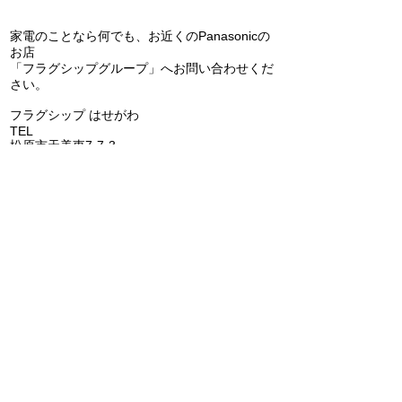
問い合わせ
家電のことなら何でも、お近くのPanasonicの
お店
「フラグシップグループ」へお問い合わせくだ
エコキュートの交換（補
Panasonic 
さい。
助金あります）(^^)/
アコン 天カセ
​フラグシップ はせがわ
の交換(^^)/
TEL
072-331-5436
松原市天美東7-7-3
フラグシップ キョウエイ
TEL
072-362-0006
堺市美原区平尾70-1
​フラグシップ うちだ
TEL
072-957-6150
羽曳野市古市6-15-1
​フラグシップ いちはし
TEL
0721-25-6274
富田林市喜志町-12-33
​フラグシップ イムタ
TEL
0721-53-2671
河内長野市千代田南町1-6