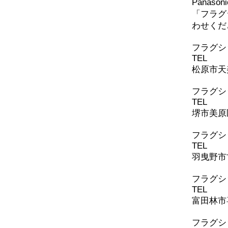
Panaso
ズの取り付け
「フラグ
わせくだ
​フラグ
TEL
072-
松原市天美
フラグシ
TEL
072-
堺市美原区
​フラグ
TEL
072-
羽曳野市古
​フラグ
TEL
0721
富田林市喜
​フラグ