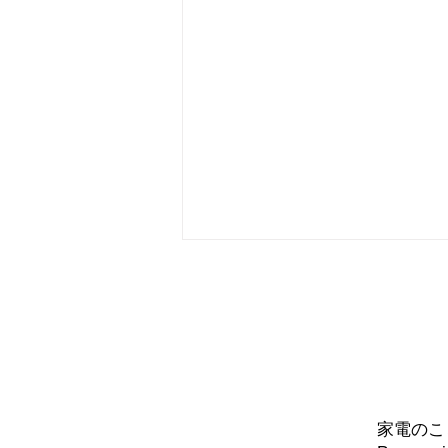
問い
家電のこ
エアコン エオリアXSシリー