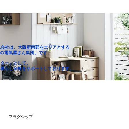
P株式会社は、大阪府南部をエリアとする
c「町の電気屋さん集団」です
クター」として、
な暮らし全般をサポートしております。
お買い得セール
求人情報
フラグシップ