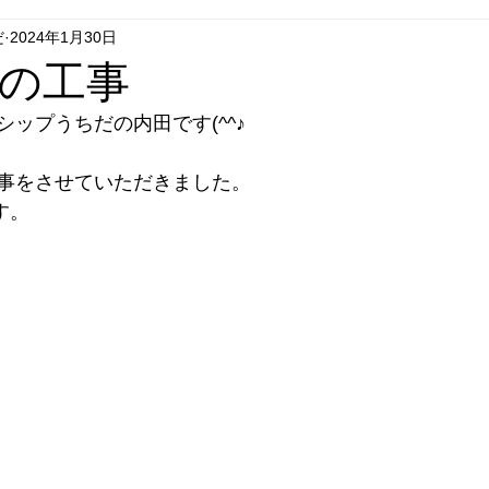
だ
2024年1月30日
グシップいちはし
フラグシップごとう
フラグシップはせが
の工事
ップうちだの内田です(^^♪
エコキュート
セール
リフォーム
テレビドアホン
事をさせていただきました。
す。