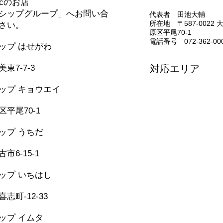
nicのお店
あります）(^^)/
コン
シップグループ」へお問い合
代表者 田池大輔
(^^)/
所在地 〒587-0022
さい。
原区平尾70-1
電話番号 072-362-00
シップ はせがわ
331-5436
東7-7-3
対応エリア
堺市・松原市・藤井
ップ キョウエイ
美原区・太子町・大
362-0006
河南町・千早赤阪村
平尾70-1
和泉市・忠岡町・岸
泉佐野市・田尻町・
シップ うちだ
957-6150
市6-15-1
シップ いちはし
-25-6274
志町-12-33
シップ イムタ