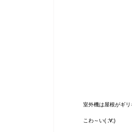
室外機は屋根がギリ
こわ～い( ;∀;)