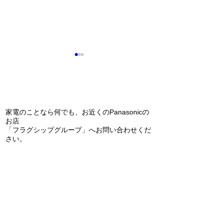
問い合わせ
夏が来る前に！
家電のことなら何でも、お近くのPanasonicの
インソールの研修
お店
「フラグシップグループ」へお問い合わせくだ
さい。
​フラグシップ はせがわ
TEL
072-331-5436
松原市天美東7-7-3
フラグシップ キョウエイ
TEL
072-362-0006
堺市美原区平尾70-1