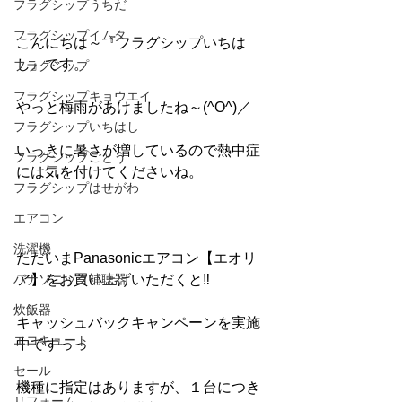
フラグシップうちだ
フラグシップイムタ
こんにちは～『フラグシップいちは
し』です。
フラグシップ
フラグシップキョウエイ
やっと梅雨があけましたね～(^O^)／
フラグシップいちはし
いっきに暑さが増しているので熱中症
フラグシップごとう
には気を付けてくださいね。
フラグシップはせがわ
エアコン
洗濯機
ただいまPanasonicエアコン【エオリ
パナソニック補聴器
ア】をお買い上げいただくと‼
炊飯器
キャッシュバックキャンペーンを実施
エコキュート
中ですっっ
セール
機種に指定はありますが、１台につき
リフォーム