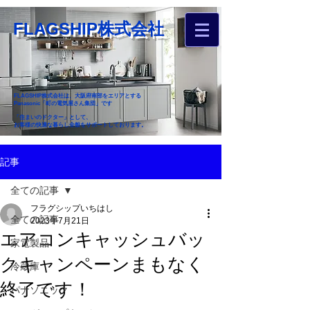
FLAGSHIP株式会社
FLAGSHIP株式会社は、大阪府南部をエリアとする
Panasonic「町の電気屋さん集団」です
「住まいのドクター」として、
お客様の快適な暮らし全般をサポートしております。
​お近くのフラグシップへ
記事
お家のお困りごとご相談ください
全ての記事
フラグシップいちはし
全ての記事
2023年7月21日
エアコンキャッシュバッ
家電製品
クキャンペーンまもなく
冷蔵庫
終了です！
パナソニック