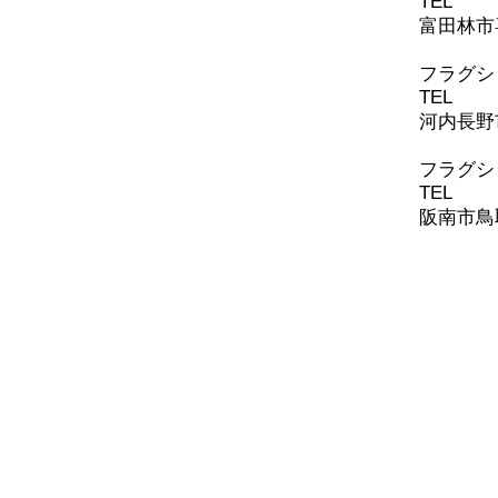
TEL
0721
富田林市喜
​フラグ
TEL
0721
河内長野
​​フラ
TEL
072-
阪南市鳥取