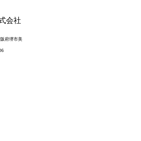
株式会社
nasonic ハウジングエア
 天カセエアコンの交換
 大阪府堺市美
06
寺市・柏原市・羽曳野市・
阪狭山市・富田林市・
・河内長野市・泉大津市・
和田市・貝塚市・熊取町・
泉南市・阪南市・岬町