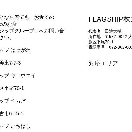
合わせ
となら何でも、お近くの
FLAGSHIP
エコキュートの交換（補助金
Pa
nicのお店
あります）(^^)/
コン
シップグループ」へお問い合
代表者 田池大輔
(^^)/
所在地 〒587-0022
さい。
原区平尾70-1
電話番号 072-362-00
シップ はせがわ
331-5436
東7-7-3
対応エリア
堺市・松原市・藤井
ップ キョウエイ
美原区・太子町・大
362-0006
河南町・千早赤阪村
平尾70-1
和泉市・忠岡町・岸
泉佐野市・田尻町・
シップ うちだ
957-6150
市6-15-1
シップ いちはし