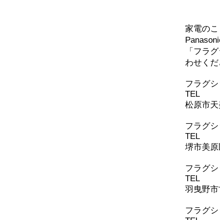
問い
家電のこ
エアコン エオリアXSシリー
Panaso
ズの取り付け
「フラグ
わせくだ
​フラグ
TEL
072-
松原市天美
フラグシ
TEL
072-
堺市美原区
​フラグ
TEL
072-
羽曳野市古
​フラグ