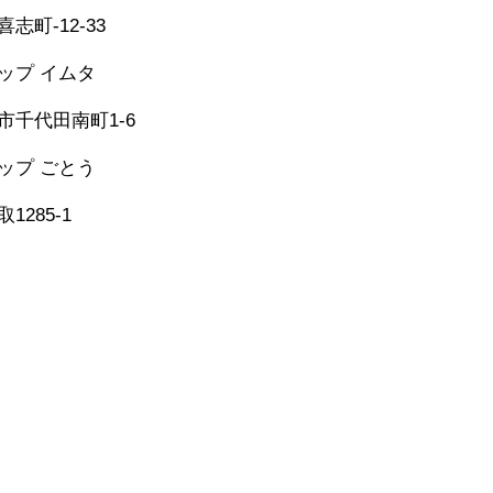
-25-6274
志町-12-33
シップ イムタ
-53-2671
市千代田南町1-6
グシップ ごとう
​
473-1177
1285-1