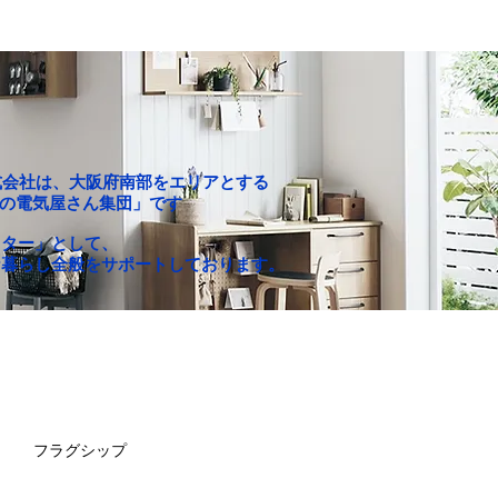
P株式会社は、大阪府南部をエリアとする
c「町の電気屋さん集団」です
クター」として、
な暮らし全般をサポートしております。
お買い得セール
求人情報
フラグシップ