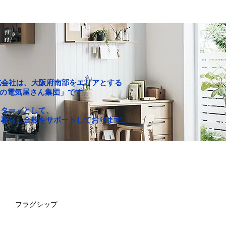
P株式会社は、大阪府南部をエリアとする
c「町の電気屋さん集団」です
クター」として、
な暮らし全般をサポートしております。
お買い得セール
求人情報
フラグシップ