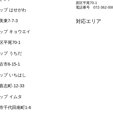
原区平尾70-1
電話番号 072-362-00
シップ はせがわ
331-5436
東7-7-3
対応エリア
堺市・松原市・藤井
ップ キョウエイ
美原区・太子町・大
362-0006
河南町・千早赤阪村
平尾70-1
和泉市・忠岡町・岸
泉佐野市・田尻町・
シップ うちだ
957-6150
市6-15-1
シップ いちはし
-25-6274
志町-12-33
シップ イムタ
-53-2671
市千代田南町1-6