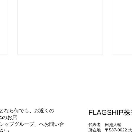
合わせ
となら何でも、お近くの
FLAGSHIP
エコキュートの交換（補助金
Pa
nicのお店
あります）(^^)/
コン
シップグループ」へお問い合
代表者 田池大輔
(^^)/
所在地 〒587-0022
さい。