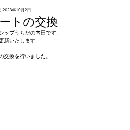
だ
2023年10月2日
グシップいちはし
フラグシップごとう
フラグシップはせが
ートの交換
シップうちだの内田です。
エコキュート
セール
リフォーム
テレビドアホン
更新いたします。
の交換を行いました。