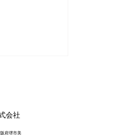
株式会社
nasonic ハウジングエア
 天カセエアコンの交換
 大阪府堺市美