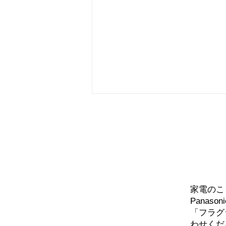
問い
家電のこ
エアコン エオリアXSシリー
Panaso
ズの取り付け
「フラグ
わせくだ