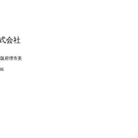
株式会社
ム式洗濯機を配達しまし
 大阪府堺市美
06
寺市・柏原市・羽曳野市・
阪狭山市・富田林市・
・河内長野市・泉大津市・
和田市・貝塚市・熊取町・
泉南市・阪南市・岬町