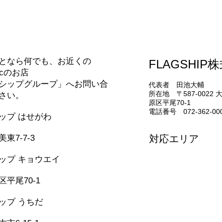
合わせ
となら何でも、お近くの
FLAGSHIP
IHクッキングヒーター交換し
ドラ
nicのお店
ました
た
シップグループ」へお問い合
代表者 田池大輔
所在地 〒587-0022
さい。
原区平尾70-1
電話番号 072-362-00
シップ はせがわ
331-5436
東7-7-3
対応エリア
堺市・松原市・藤井
ップ キョウエイ
美原区・太子町・大
362-0006
河南町・千早赤阪村
平尾70-1
和泉市・忠岡町・岸
泉佐野市・田尻町・
シップ うちだ
957-6150