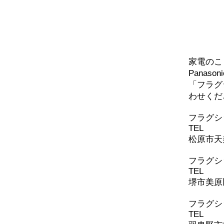
問い
手洗い付きアラウーノ
家電のこ
Panaso
「フラグ
わせくだ
​フラグ
TEL
072-
松原市天美
フラグシ
TEL
072-
堺市美原区
​フラグ
TEL
072-