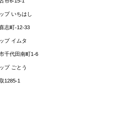
市6-15-1
シップ いちはし
-25-6274
志町-12-33
シップ イムタ
-53-2671
市千代田南町1-6
グシップ ごとう
​
473-1177
1285-1