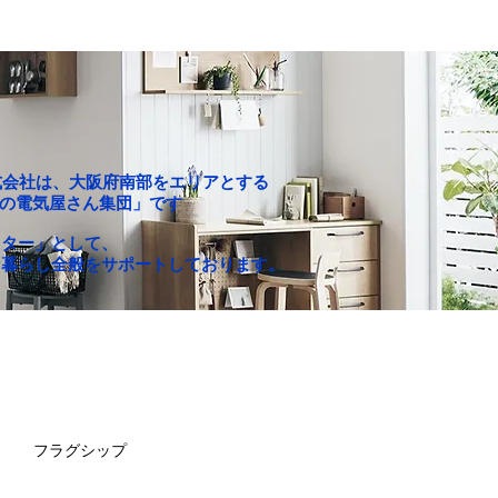
P株式会社は、大阪府南部をエリアとする
c「町の電気屋さん集団」です
クター」として、
な暮らし全般をサポートしております。
お買い得セール
求人情報
フラグシップ