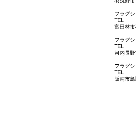
羽曳野市古
​フラグ
TEL
0721
富田林市喜
​フラグ
TEL
0721
河内長野
​​フラ
TEL
072-
阪南市鳥取