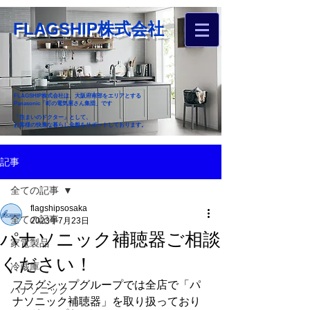
FLAGSHIP株式会社
FLAGSHIP株式会社は、大阪府南部をエリアとする
Panasonic「町の電気屋さん集団」です
「住まいのドクター」として、
お客様の快適な暮らし全般をサポートしております。
​お近くのフラグシップへ
記事
お家のお困りごとご相談ください
全ての記事
flagshipsosaka
全ての記事
2023年7月23日
パナソニック補聴器ご相談
家電製品
ください！
冷蔵庫
フラグシップグループでは全店で「パ
パナソニック
ナソニック補聴器」を取り扱っており