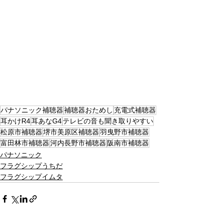
パナソニック補聴器
補聴器おためし
充電式補聴器
耳かけR4
耳あなG4
テレビの音も聞き取りやすい
松原市補聴器
堺市美原区補聴器
羽曳野市補聴器
富田林市補聴器
河内長野市補聴器
阪南市補聴器
パナソニック
フラグシップうちだ
フラグシップイムタ