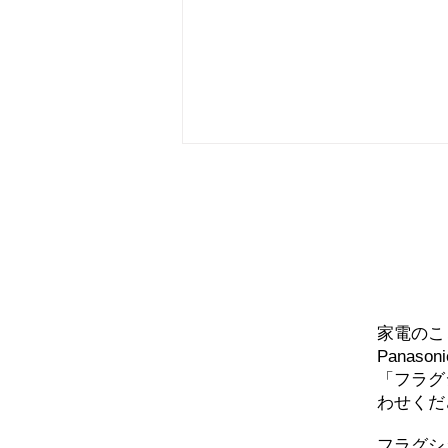
エアコン工事！
問い
家電のこ
Panaso
「フラグ
わせくだ
​フラグ