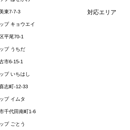
331-5436
東7-7-3
対応エリア
堺市・松原市・藤井
ップ キョウエイ
美原区・太子町・大
362-0006
河南町・千早赤阪村
平尾70-1
和泉市・忠岡町・岸
泉佐野市・田尻町・
シップ うちだ
957-6150
市6-15-1
シップ いちはし
-25-6274
志町-12-33
シップ イムタ
-53-2671
市千代田南町1-6
グシップ ごとう
​