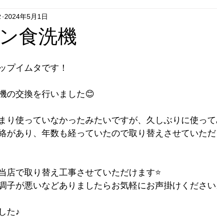
タ
2024年5月1日
グシップいちはし
フラグシップごとう
フラグシップはせが
ン食洗機
エコキュート
セール
リフォーム
テレビドアホン
ップイムタです！
機の交換を行いました😊
まり使っていなかったみたいですが、久しぶりに使って
絡があり、年数も経っていたので取り替えさせていただ
当店で取り替え工事させていただけます⭐️
調子が悪いなどありましたらお気軽にお声掛けください
した♪