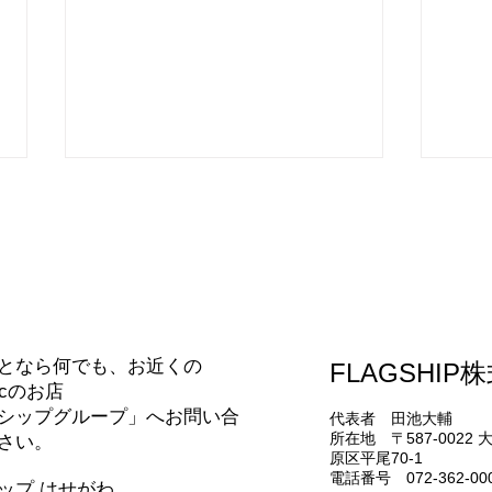
65
合わせ
研修に行ってきました！
となら何でも、お近くの
FLAGSHIP
nicのお店
シップグループ」へお問い合
代表者 田池大輔
所在地 〒587-0022
さい。
原区平尾70-1
電話番号 072-362-00
シップ はせがわ