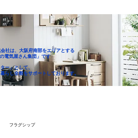
P株式会社は、大阪府南部をエリアとする
c「町の電気屋さん集団」です
クター」として、
な暮らし全般をサポートしております。
お買い得セール
求人情報
フラグシップ