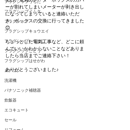
フラグシップうちだ
ーが割れてしまいメーターが剥き出し
フラグシップイムタ
になってしまっていると連絡いただ
き、ボックスの交換に行ってきました
フラグシップ
😊
フラグシップキョウエイ
フラグシップいちはし
ちょっとした電気工事など、どこに頼
んでいいかわからないことなどありま
フラグシップごとう
したら当店までご連絡下さい！
フラグシップはせがわ
ありがとうございました♪
エアコン
洗濯機
パナソニック補聴器
炊飯器
エコキュート
セール
リフォーム