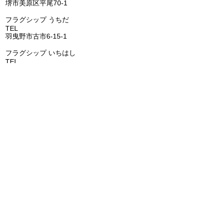
堺市美原区平尾70-1
​フラグシップ うちだ
TEL
072-957-6150
羽曳野市古市6-15-1
​フラグシップ いちはし
TEL
0721-25-6274
富田林市喜志町-12-33
​フラグシップ イムタ
TEL
0721-53-2671
河内長野市千代田南町1-6
​​フラグシップ ごとう
​
TEL
072-473-1177
阪南市鳥取1285-1
FLAGSHIP株式会社
代表者 田池大輔
所在地 〒587-0022 大阪府堺市美原区平尾70-1
電話番号 072-362-0006