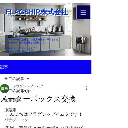
FLAGSHIP株式会社
FLAGSHIP株式会社は、大阪府南部をエリアとする
Panasonic「町の電気屋さん集団」です
「住まいのドクター」として、
お客様の快適な暮らし全般をサポートしております。
​お近くのフラグシップへ
記事
お家のお困りごとご相談ください
全ての記事
フラグシップイムタ
全ての記事
2023年9月6日
メーターボックス交換
家電製品
冷蔵庫
こんにちはフラグシップイムタです！
パナソニック
先日、電気のメーターボックスのカバ