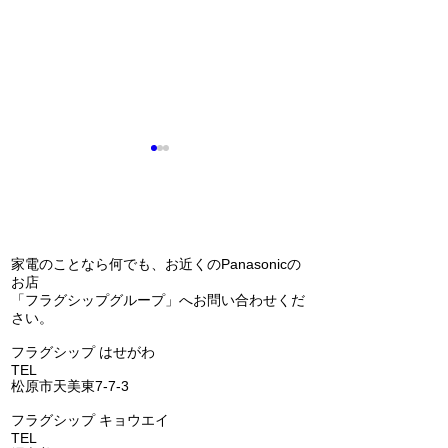
問い合わせ
家電のことなら何でも、お近くのPanasonicの
65インチのテレ
お店
研修に行ってきました！
「フラグシップグループ」へお問い合わせくだ
さい。
​フラグシップ はせがわ
TEL
072-331-5436
松原市天美東7-7-3
フラグシップ キョウエイ
TEL
072-362-0006