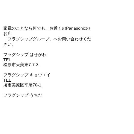
問い合わせ
家電のことなら何でも、お近くのPanasonicの
お店
「フラグシップグループ」へお問い合わせくだ
エコキュートの交換（補
Panasonic 
さい。
助金あります）(^^)/
アコン 天カセ
​フラグシップ はせがわ
の交換(^^)/
TEL
072-331-5436
松原市天美東7-7-3
フラグシップ キョウエイ
TEL
072-362-0006
堺市美原区平尾70-1
​フラグシップ うちだ
TEL
072-957-6150
羽曳野市古市6-15-1
​フラグシップ いちはし
TEL
0721-25-6274
富田林市喜志町-12-33