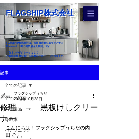
FLAGSHIP株式会社
FLAGSHIP株式会社は、大阪府南部をエリアとする
Panasonic「町の電気屋さん集団」です
「住まいのドクター」として、
お客様の快適な暮らし全般をサポートしております。
​お近くのフラグシップへ
記事
お家のお困りごとご相談ください
全ての記事
フラグシップうちだ
全ての記事
2024年10月28日
修理 → 黒板けしクリー
家電製品
ナー
冷蔵庫
こんにちは！フラグシップうちだの内
パナソニック
田です。