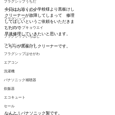
フラグシップうちだ
今日はお近くの小学校様より黒板けし
フラグシップイムタ
クリーナーが故障してしまって　修理
フラグシップ
してほしいというご依頼をいただきま
フラグシップキョウエイ
したので
早速修理していきたいと思います。
フラグシップいちはし
フラグシップごとう
こちらが黒板けしクリーナーです。
フラグシップはせがわ
エアコン
洗濯機
パナソニック補聴器
炊飯器
エコキュート
セール
なんと！パナソニック製です。
リフォーム