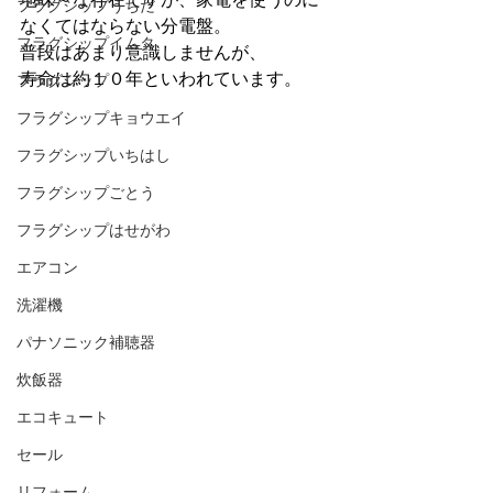
フラグシップうちだ
なくてはならない分電盤。
フラグシップイムタ
普段はあまり意識しませんが、
寿命は約１０年といわれています。
フラグシップ
フラグシップキョウエイ
フラグシップいちはし
フラグシップごとう
フラグシップはせがわ
エアコン
洗濯機
パナソニック補聴器
炊飯器
エコキュート
セール
リフォーム