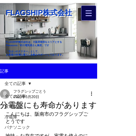
FLAGSHIP株式会社
FLAGSHIP株式会社は、大阪府南部をエリアとする
Panasonic「町の電気屋さん集団」です
「住まいのドクター」として、
お客様の快適な暮らし全般をサポートしております。
​お近くのフラグシップへ
記事
お家のお困りごとご相談ください
全ての記事
フラグシップごとう
全ての記事
2023年5月20日
分電盤にも寿命があります
家電製品
こんにちは、阪南市のフラグシップご
冷蔵庫
とうです
パナソニック
地味～な存在ですが、家電を使うのに