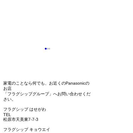
問い合わせ
家電のことなら何でも、お近くのPanasonicの
お店
手洗い付きアラウーノ
「フラグシップグループ」へお問い合わせくだ
IHクッキングヒ
さい。
換しました
​フラグシップ はせがわ
TEL
072-331-5436
松原市天美東7-7-3
フラグシップ キョウエイ