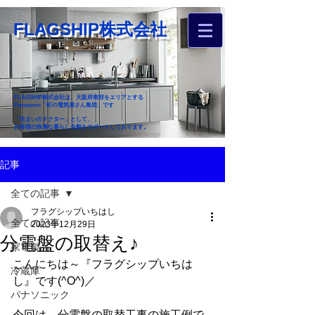
FLAGSHIP株式会社
FLAGSHIP株式会社は、大阪府南部をエリアとする
Panasonic「町の電気屋さん集団」です
「住まいのドクター」として、
お客様の快適な暮らし全般をサポートしております。
​お近くのフラグシップへ
記事
お家のお困りごとご相談ください
全ての記事
フラグシップいちはし
全ての記事
2023年12月29日
分電盤の取替え♪
家電製品
こんにちは～『フラグシップいちは
冷蔵庫
し』です(^O^)／
パナソニック
今回は、分電盤の取替工事の施工例で