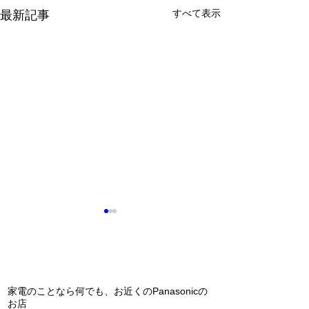
すべて表示
最新記事
問い合わせ
夏が来る前に！
家電のことなら何でも、お近くのPanasonicの
インソールの研修
お店