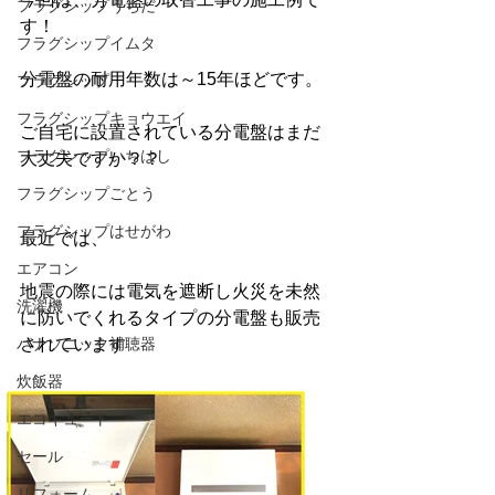
フラグシップうちだ
す！
フラグシップイムタ
分電盤の耐用年数は～15年ほどです。
フラグシップ
フラグシップキョウエイ
ご自宅に設置されている分電盤はまだ
フラグシップいちはし
大丈夫ですか？？
フラグシップごとう
フラグシップはせがわ
最近では、
エアコン
地震の際には電気を遮断し火災を未然
洗濯機
に防いでくれるタイプの分電盤も販売
パナソニック補聴器
されています
炊飯器
エコキュート
セール
リフォーム