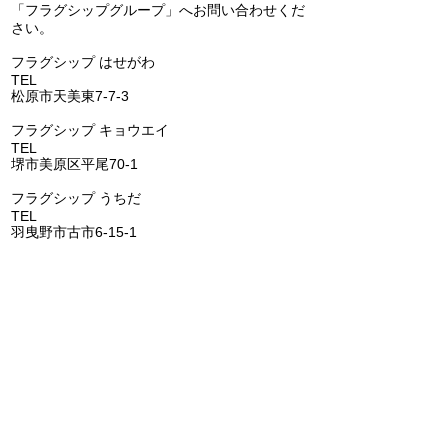
「フラグシップグループ」へお問い合わせくだ
さい。
​フラグシップ はせがわ
TEL
072-331-5436
松原市天美東7-7-3
フラグシップ キョウエイ
TEL
072-362-0006
堺市美原区平尾70-1
​フラグシップ うちだ
TEL
072-957-6150
羽曳野市古市6-15-1
​フラグシップ いちはし
TEL
0721-25-6274
富田林市喜志町-12-33
​フラグシップ イムタ
TEL
0721-53-2671
河内長野市千代田南町1-6
​​フラグシップ ごとう
​
TEL
072-473-1177
阪南市鳥取1285-1