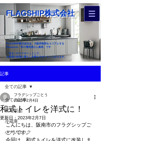
FLAGSHIP株式会社
FLAGSHIP株式会社は、大阪府南部をエリアとする
Panasonic「町の電気屋さん集団」です
「住まいのドクター」として、
お客様の快適な暮らし全般をサポートしております。
​お近くのフラグシップへ
記事
お家のお困りごとご相談ください
全ての記事
フラグシップごとう
全ての記事
2023年2月4日
和式トイレを洋式に！
家電製品
更新日：
2023年2月7日
冷蔵庫
こんにちは、阪南市のフラグシップご
パナソニック
とうです。
今回は、和式トイレを洋式に改装しま