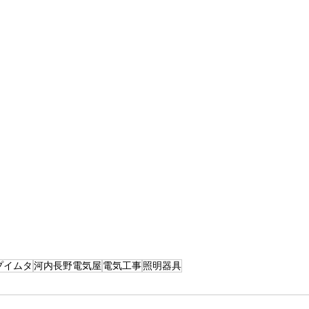
プイムタ
河内長野電気屋
電気工事
照明器具