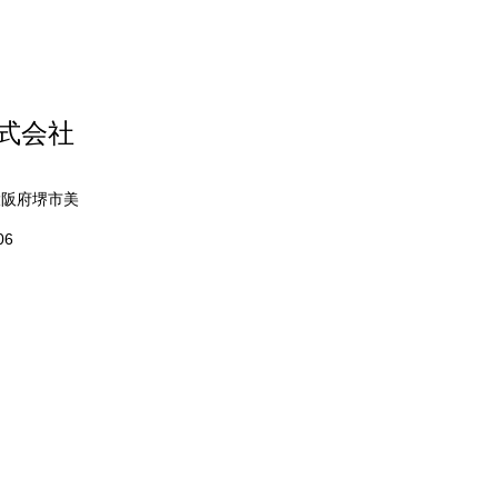
インチのテレビ
株式会社
 大阪府堺市美
06
寺市・柏原市・羽曳野市・
阪狭山市・富田林市・
・河内長野市・泉大津市・
和田市・貝塚市・熊取町・
泉南市・阪南市・岬町