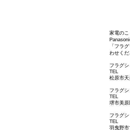
エアコン工事！
問い
家電のこ
Panaso
「フラグ
わせくだ
​フラグ
TEL
072-
松原市天美
フラグシ
TEL
072-
堺市美原区
​フラグ
TEL
072-
羽曳野市古