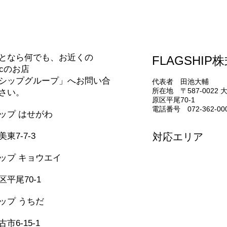
65
合わせ
研修に行ってきました！
となら何でも、お近くの
FLAGSHIP
nicのお店
シップグループ」へお問い合
代表者 田池大輔
所在地 〒587-0022
さい。
原区平尾70-1
電話番号 072-362-00
シップ はせがわ
331-5436
東7-7-3
対応エリア
堺市・松原市・藤井
ップ キョウエイ
美原区・太子町・大
362-0006
河南町・千早赤阪村
平尾70-1
和泉市・忠岡町・岸
泉佐野市・田尻町・
シップ うちだ
957-6150
市6-15-1