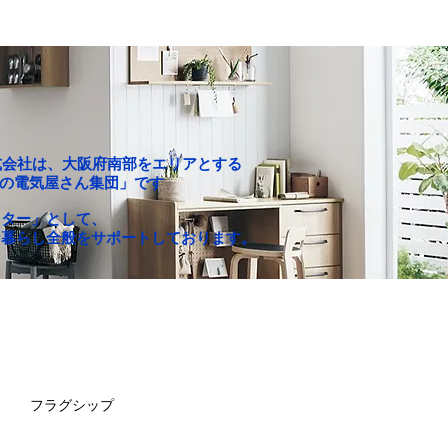
P株式会社は、大阪府南部をエリアとする
c「町の電気屋さん集団」です
クター」として、
な暮らし全般をサポートしております。
お買い得セール
求人情報
フラグシップ