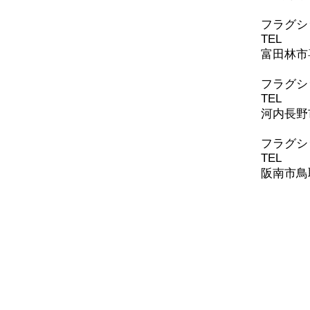
​フラグ
TEL
0721
富田林市喜
​フラグ
TEL
0721
河内長野
​​フラ
TEL
072-
阪南市鳥取