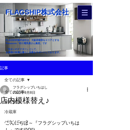
FLAGSHIP株式会社
FLAGSHIP株式会社は、大阪府南部をエリアとする
Panasonic「町の電気屋さん集団」です
「住まいのドクター」として、
お客様の快適な暮らし全般をサポートしております。
​お近くのフラグシップへ
記事
お家のお困りごとご相談ください
全ての記事
フラグシップいちはし
全ての記事
2023年9月8日
店内模様替え♪
家電製品
冷蔵庫
パナソニック
こんにちは～『フラグシップいちは
し』です(^O^)