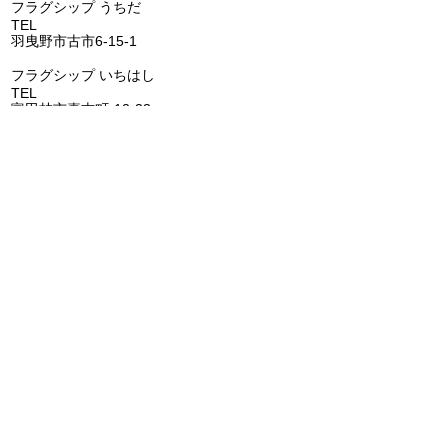
​フラグシップ うちだ
TEL
072-957-6150
羽曳野市古市6-15-1
​フラグシップ いちはし
TEL
0721-25-6274
富田林市喜志町-12-33
​フラグシップ イムタ
TEL
0721-53-2671
河内長野市千代田南町1-6
​​フラグシップ ごとう
​
TEL
072-473-1177
阪南市鳥取1285-1
FLAGSHIP株式会社
代表者 田池大輔
所在地 〒587-0022 大阪府堺市美原区平尾70-1
電話番号 072-362-0006