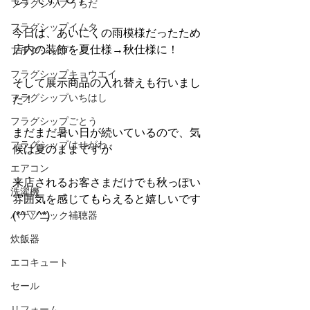
フラグシップうちだ
フラグシップイムタ
今日は、あいにくの雨模様だったため
店内の装飾を夏仕様→秋仕様に！
フラグシップ
フラグシップキョウエイ
そして展示商品の入れ替えも行いまし
フラグシップいちはし
た！
フラグシップごとう
まだまだ暑い日が続いているので、気
フラグシップはせがわ
候は夏のままですが
エアコン
来店されるお客さまだけでも秋っぽい
洗濯機
雰囲気を感じてもらえると嬉しいです
パナソニック補聴器
(*^▽^*)
炊飯器
エコキュート
セール
リフォーム