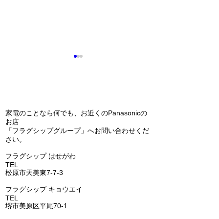
問い合わせ
夏が来る前に！
家電のことなら何でも、お近くのPanasonicの
インソールの研修
お店
「フラグシップグループ」へお問い合わせくだ
さい。
​フラグシップ はせがわ
TEL
072-331-5436
松原市天美東7-7-3
フラグシップ キョウエイ
TEL
072-362-0006
堺市美原区平尾70-1