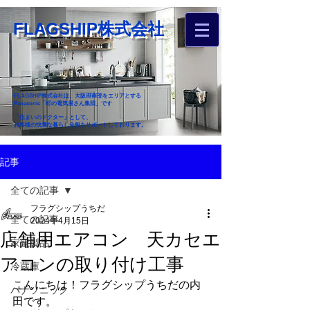
FLAGSHIP株式会社
FLAGSHIP株式会社は、大阪府南部をエリアとする
Panasonic「町の電気屋さん集団」です
「住まいのドクター」として、
お客様の快適な暮らし全般をサポートしております。
​お近くのフラグシップへ
記事
お家のお困りごとご相談ください
全ての記事
フラグシップうちだ
全ての記事
2024年4月15日
店舗用エアコン 天カセエ
家電製品
アコンの取り付け工事
冷蔵庫
こんにちは！フラグシップうちだの内
パナソニック
田です。