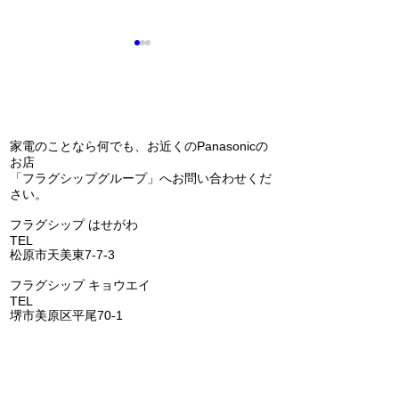
問い合わせ
家電のことなら何でも、お近くのPanasonicの
お店
「フラグシップグループ」へお問い合わせくだ
エコキュートの交換（補
Panasonic 
さい。
助金あります）(^^)/
アコン 天カセ
​フラグシップ はせがわ
の交換(^^)/
TEL
072-331-5436
松原市天美東7-7-3
フラグシップ キョウエイ
TEL
072-362-0006
堺市美原区平尾70-1
​フラグシップ うちだ
TEL
072-957-6150
羽曳野市古市6-15-1