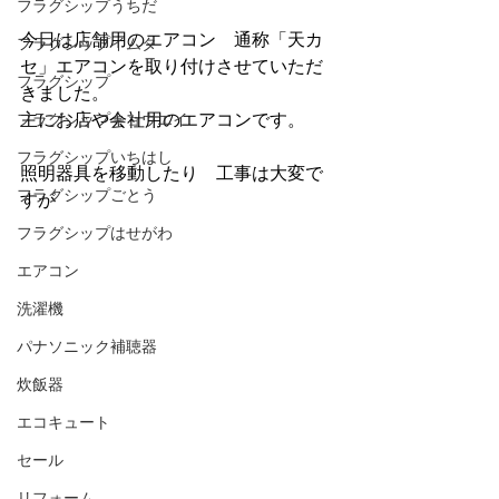
フラグシップうちだ
今日は店舗用のエアコン　通称「天カ
フラグシップイムタ
セ」エアコンを取り付けさせていただ
フラグシップ
きました。
フラグシップキョウエイ
主にお店や会社用のエアコンです。
フラグシップいちはし
照明器具を移動したり　工事は大変で
フラグシップごとう
すが
フラグシップはせがわ
エアコン
洗濯機
パナソニック補聴器
炊飯器
エコキュート
セール
リフォーム