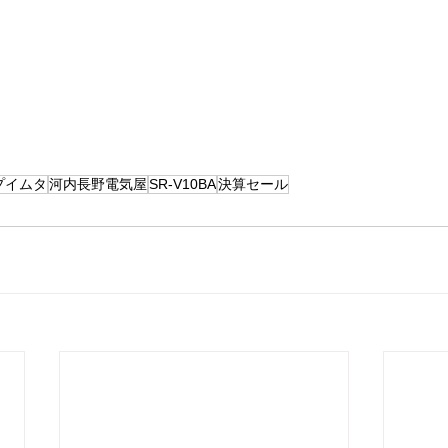
プイムタ
河内長野電気屋
SR-V10BA
決算セール