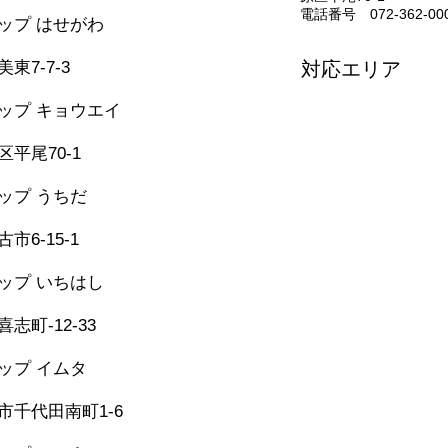
電話番号 072-362-00
シップ はせがわ
331-5436
東7-7-3
対応エリア
堺市・松原市・藤井
ップ キョウエイ
美原区・太子町・大
362-0006
河南町・千早赤阪村
平尾70-1
和泉市・忠岡町・岸
泉佐野市・田尻町・
シップ うちだ
957-6150
市6-15-1
シップ いちはし
-25-6274
志町-12-33
シップ イムタ
-53-2671
市千代田南町1-6