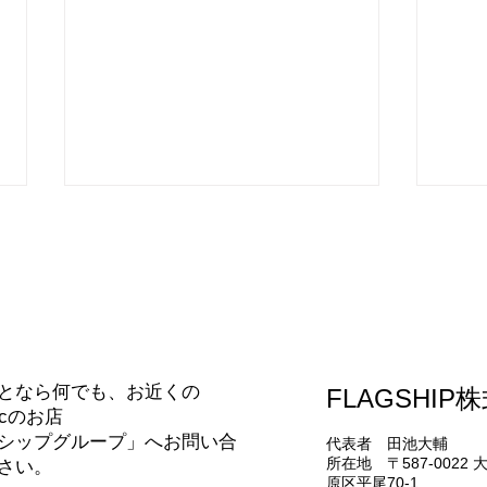
65
合わせ
研修に行ってきました！
となら何でも、お近くの
FLAGSHIP
nicのお店
シップグループ」へお問い合
代表者 田池大輔
所在地 〒587-0022
さい。
原区平尾70-1