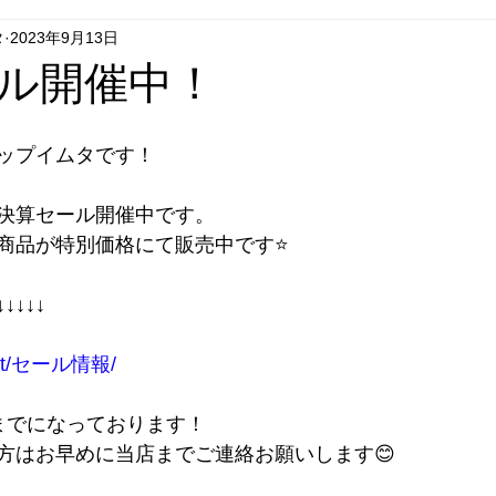
タ
2023年9月13日
グシップいちはし
フラグシップごとう
フラグシップはせが
ル開催中！
エコキュート
セール
リフォーム
テレビドアホン
ップイムタです！
決算セール開催中です。
商品が特別価格にて販売中です⭐️
↓↓↓ 
.net/セール情報/
までになっております！
方はお早めに当店までご連絡お願いします😊