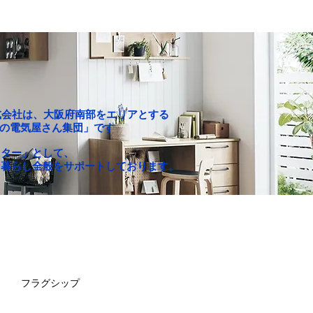
P株式会社は、大阪府南部をエリアとする
c「町の電気屋さん集団」です
クター」として、
な暮らし全般をサポートしております。
お買い得セール
求人情報
フラグシップ