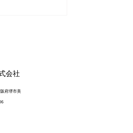
来る前に！
株式会社
 大阪府堺市美
06
寺市・柏原市・羽曳野市・