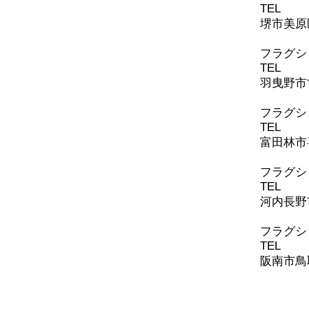
TEL
072-
堺市美原区
​フラグ
TEL
072-
羽曳野市古
​フラグ
TEL
0721
富田林市喜
​フラグ
TEL
0721
河内長野
​​フラ
TEL
072-
阪南市鳥取