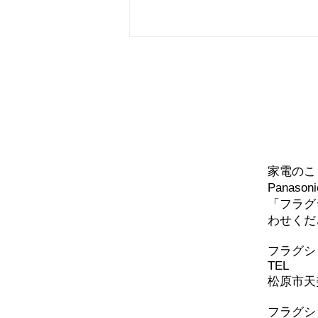
問い
家電のこ
まもなく冷蔵庫キャンペーン
Panaso
終了です♪
「フラグ
わせくだ
​フラグ
TEL
072-
松原市天美
フラグシ