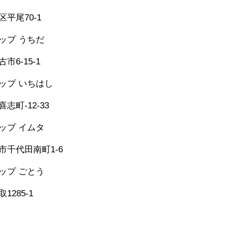
美原区・太子町・大
362-0006
河南町・千早赤阪村
平尾70-1
和泉市・忠岡町・岸
泉佐野市・田尻町・
シップ うちだ
957-6150
市6-15-1
シップ いちはし
-25-6274
志町-12-33
シップ イムタ
-53-2671
市千代田南町1-6
グシップ ごとう
​
473-1177
1285-1