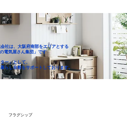
P株式会社は、大阪府南部をエリアとする
c「町の電気屋さん集団」です
クター」として、
な暮らし全般をサポートしております。
お買い得セール
求人情報
フラグシップ