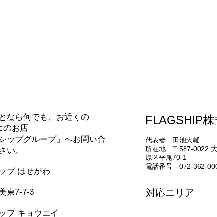
夏が
インソールの研修
合わせ
となら何でも、お近くの
FLAGSHIP
nicのお店
シップグループ」へお問い合
代表者 田池大輔
所在地 〒587-0022
さい。
原区平尾70-1
電話番号 072-362-00
シップ はせがわ
331-5436
東7-7-3
対応エリア
堺市・松原市・藤井
ップ キョウエイ