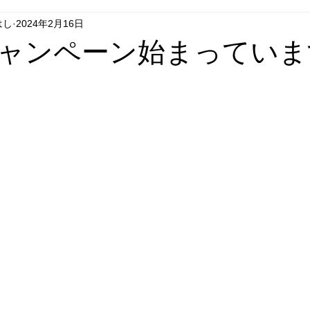
はし
2024年2月16日
グシップいちはし
フラグシップごとう
フラグシップはせが
ャンペーン始まっていま
エコキュート
セール
リフォーム
テレビドアホン