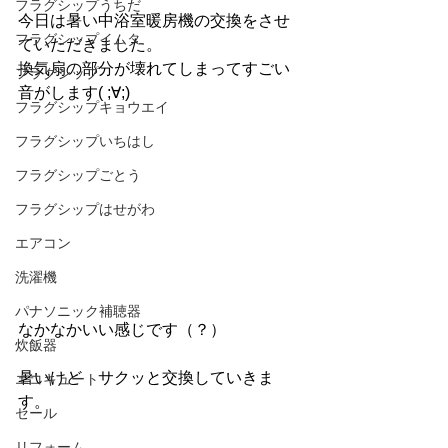
フラグシップうちだ
今日は暑い中浴室暖房機の交換をさせ
フラグシップイムタ
ていただきました。
換気扇の部分が壊れてしまってすごい
フラグシップ
音がします( ;∀;)
フラグシップキョウエイ
フラグシップいちはし
フラグシップごとう
フラグシップはせがわ
エアコン
洗濯機
パナソニック補聴器
なかなかいい感じです（？）
炊飯器
暑いけど　サクッと交換していきま
エコキュート
す。
セール
リフォーム