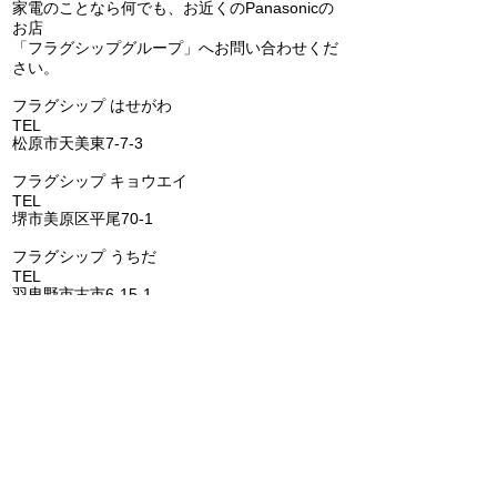
家電のことなら何でも、お近くのPanasonicの
お店
「フラグシップグループ」へお問い合わせくだ
エコキュートの交換（補
Panasonic 
さい。
助金あります）(^^)/
アコン 天カセ
​フラグシップ はせがわ
の交換(^^)/
TEL
072-331-5436
松原市天美東7-7-3
フラグシップ キョウエイ
TEL
072-362-0006
堺市美原区平尾70-1
​フラグシップ うちだ
TEL
072-957-6150
羽曳野市古市6-15-1
​フラグシップ いちはし
TEL
0721-25-6274
富田林市喜志町-12-33
​フラグシップ イムタ
TEL
0721-53-2671
河内長野市千代田南町1-6
​​フラグシップ ごとう
​