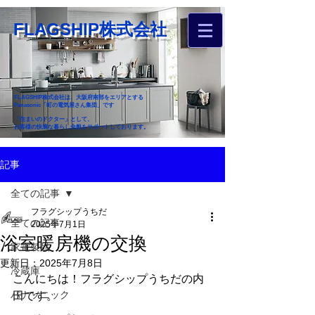
FLAGSHIP株式会社
FLAGSHIP株式会社は、大阪府南部をエリアとする
Panasonic「町の電気屋さん集団」です
「住まいのドクター」として、
お客様の快適な暮らし全般をサポートしております。
​お近くのフラグシップへ
記事
お家のお困りごとご相談ください
全ての記事
フラグシップうちだ
全ての記事
2025年7月1日
浴室暖房機の交換
家電製品
更新日：
2025年7月8日
冷蔵庫
こんにちは！フラグシップうちだの内
パナソニック
田です。