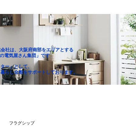
P株式会社は、大阪府南部をエリアとする
c「町の電気屋さん集団」です
クター」として、
な暮らし全般をサポートしております。
お買い得セール
求人情報
フラグシップ