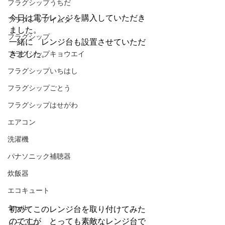
フラグシップうちだ
今日は電子レンジを購入していただき
フラグシップイムタ
ました。
フラグシップ
一緒に　レンジ台も設置させていただ
フラグシップキョウエイ
きました。
フラグシップいちはし
フラグシップごとう
フラグシップはせがわ
エアコン
洗濯機
パナソニック補聴器
炊飯器
エコキュート
セール
初めてこのレンジ台を取り付けてみた
のですが　とっても素敵なレンジ台で
リフォーム