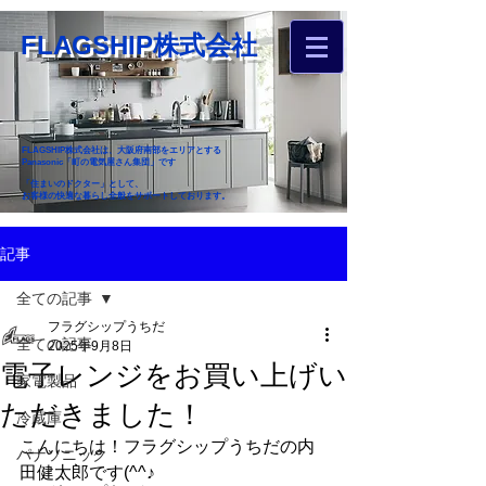
FLAGSHIP株式会社
FLAGSHIP株式会社は、大阪府南部をエリアとする
Panasonic「町の電気屋さん集団」です
「住まいのドクター」として、
お客様の快適な暮らし全般をサポートしております。
​お近くのフラグシップへ
記事
お家のお困りごとご相談ください
全ての記事
フラグシップうちだ
全ての記事
2025年9月8日
電子レンジをお買い上げい
家電製品
ただきました！
冷蔵庫
こんにちは！フラグシップうちだの内
パナソニック
田健太郎です(^^♪