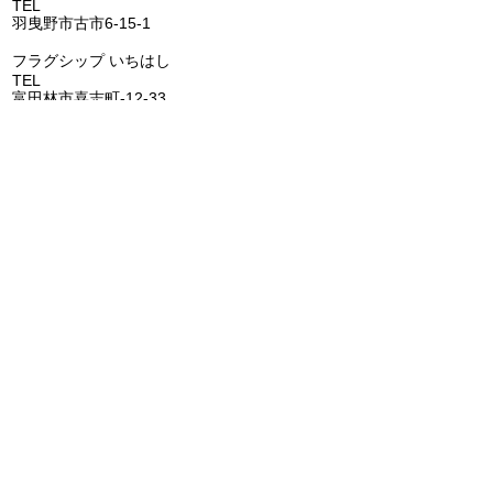
TEL
072-957-6150
羽曳野市古市6-15-1
​フラグシップ いちはし
TEL
0721-25-6274
富田林市喜志町-12-33
​フラグシップ イムタ
TEL
0721-53-2671
河内長野市千代田南町1-6
​​フラグシップ ごとう
​
TEL
072-473-1177
阪南市鳥取1285-1
FLAGSHIP株式会社
代表者 田池大輔
所在地 〒587-0022 大阪府堺市美原区平尾70-1
電話番号 072-362-0006