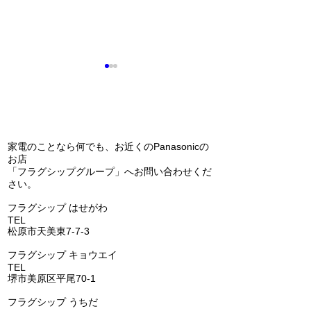
問い合わせ
家電のことなら何でも、お近くのPanasonicの
お店
「フラグシップグループ」へお問い合わせくだ
エコキュートの交換（補
Panasonic 
さい。
助金あります）(^^)/
アコン 天カセ
​フラグシップ はせがわ
の交換(^^)/
TEL
072-331-5436
松原市天美東7-7-3
フラグシップ キョウエイ
TEL
072-362-0006
堺市美原区平尾70-1
​フラグシップ うちだ