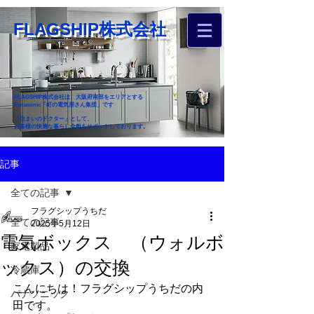
FLAGSHIP株式会社
FLAGSHIP株式会社は、大阪府南部をエリアとする
Panasonic「町の電気屋さん集団」です
「住まいのドクター」として、
お客様の快適な暮らし全般をサポートしております。
​お近くのフラグシップへ
記事
お家のお困りごとご相談ください
全ての記事
フラグシップうちだ
全ての記事
2025年5月12日
電気ボックス （ウォルボ
家電製品
ックス）の交換
冷蔵庫
こんにちは！フラグシップうちだの内
パナソニック
田です。