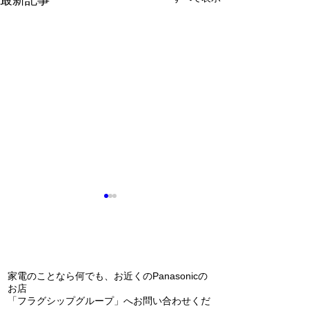
最新記事
問い合わせ
家電のことなら何でも、お近くのPanasonicの
お店
「フラグシップグループ」へお問い合わせくだ
エコキュートの交換（補
Panasonic 