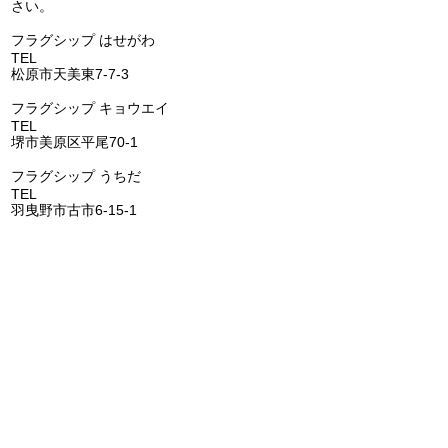
さい。
助金あります）(^^)/
アコン 天カセ
​フラグシップ はせがわ
の交換(^^)/
TEL
072-331-5436
松原市天美東7-7-3
フラグシップ キョウエイ
TEL
072-362-0006
堺市美原区平尾70-1
​フラグシップ うちだ
TEL
072-957-6150
羽曳野市古市6-15-1
​フラグシップ いちはし
TEL
0721-25-6274
富田林市喜志町-12-33
​フラグシップ イムタ
TEL
0721-53-2671
河内長野市千代田南町1-6
​​フラグシップ ごとう
​
TEL
072-473-1177
阪南市鳥取1285-1
FLAGSHIP株式会社