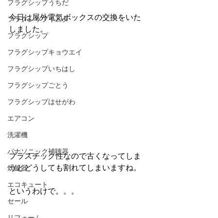
フラグシップうちだ
今日は屋外電気ボックスの交換をいた
フラグシップイムタ
しました。
フラグシップ
フラグシップキョウエイ
フラグシップいちはし
フラグシップごとう
フラグシップはせがわ
エアコン
洗濯機
パナソニック補聴器
プラスチック性なので古くなってしま
うとどうしても割れてしまいますね。
炊飯器
エコキュート
というわけで。。。
セール
リフォーム