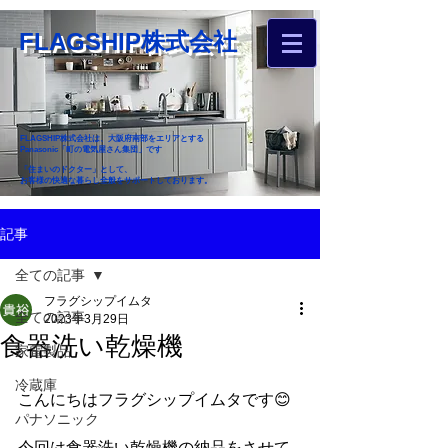
FLAGSHIP株式会社
FLAGSHIP株式会社は、大阪府南部をエリアとする
Panasonic「町の電気屋さん集団」です
「住まいのドクター」として、
お客様の快適な暮らし全般をサポートしております。
​お近くのフラグシップへ
記事
お家のお困りごとご相談ください
全ての記事
フラグシップイムタ
全ての記事
2023年3月29日
食器洗い乾燥機
家電製品
冷蔵庫
こんにちはフラグシップイムタです😊
パナソニック
今回は食器洗い乾燥機の納品をさせて