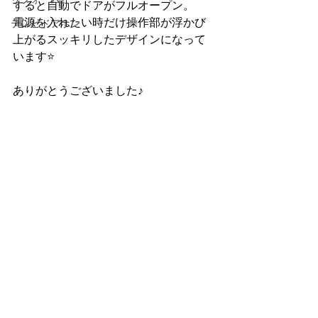
すると自動でドアがフルオープン。
電源を入れたい時だけ操作部が浮かび
テレビドアホン
上がるスッキリしたデザインになって
います⭐️
ありがとうございました♪