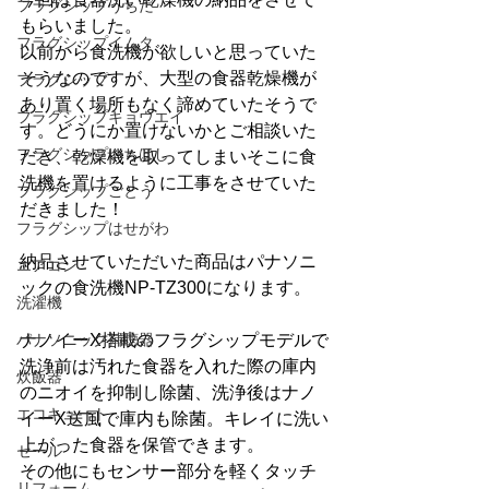
フラグシップうちだ
もらいました。
フラグシップイムタ
以前から食洗機が欲しいと思っていた
そうなのですが、大型の食器乾燥機が
フラグシップ
あり置く場所もなく諦めていたそうで
フラグシップキョウエイ
す。どうにか置けないかとご相談いた
フラグシップいちはし
だき、乾燥機を取ってしまいそこに食
洗機を置けるように工事をさせていた
フラグシップごとう
だきました！
フラグシップはせがわ
納品させていただいた商品はパナソニ
エアコン
ックの食洗機NP-TZ300になります。
洗濯機
パナソニック補聴器
ナノイーX搭載のフラグシップモデルで
洗浄前は汚れた食器を入れた際の庫内
炊飯器
のニオイを抑制し除菌、洗浄後はナノ
エコキュート
イーX送風で庫内も除菌。キレイに洗い
上がった食器を保管できます。
セール
その他にもセンサー部分を軽くタッチ
リフォーム