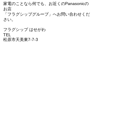
家電のことなら何でも、お近くのPanasonicの
65インチのテレ
お店
研修に行ってきました！
「フラグシップグループ」へお問い合わせくだ
さい。
​フラグシップ はせがわ
TEL
072-331-5436
松原市天美東7-7-3
フラグシップ キョウエイ
TEL
072-362-0006
堺市美原区平尾70-1
​フラグシップ うちだ
TEL
072-957-6150
羽曳野市古市6-15-1
​フラグシップ いちはし
TEL
0721-25-6274
富田林市喜志町-12-33
​フラグシップ イムタ
TEL
0721-53-2671
河内長野市千代田南町1-6
​​フラグシップ ごとう
​