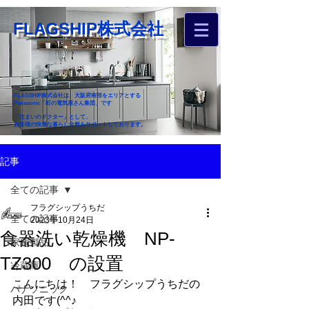
FLAGSHIP株式会社
FLAGSHIP株式会社は、大阪府南部をエリアとする
Panasonic「町の電気屋さん集団」です
「住まいのドクター」として、
お客様の快適な暮らし全般をサポートしております。
​お近くのフラグシップへ
記事
お家のお困りごとご相談ください
全ての記事
フラグシップうちだ
全ての記事
2023年10月24日
食器洗い乾燥機 NP-
家電製品
TZ300 の設置
冷蔵庫
こんにちは！　フラグシップうちだの
パナソニック
内田です(^^♪