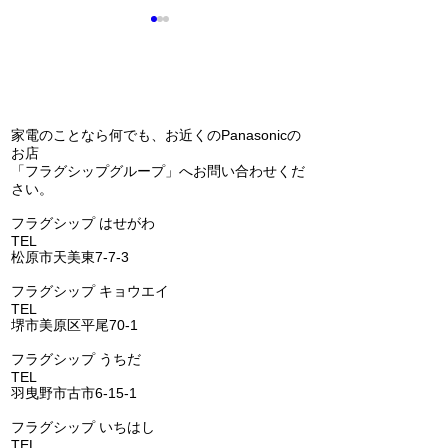
問い合わせ
家電のことなら何でも、お近くのPanasonicの
お店
「フラグシップグループ」へお問い合わせくだ
エコキュートの交換（補
Panasonic 
さい。
助金あります）(^^)/
アコン 天カセ
​フラグシップ はせがわ
の交換(^^)/
TEL
072-331-5436
松原市天美東7-7-3
フラグシップ キョウエイ
TEL
072-362-0006
堺市美原区平尾70-1
​フラグシップ うちだ
TEL
072-957-6150
羽曳野市古市6-15-1
​フラグシップ いちはし
TEL
0721-25-6274