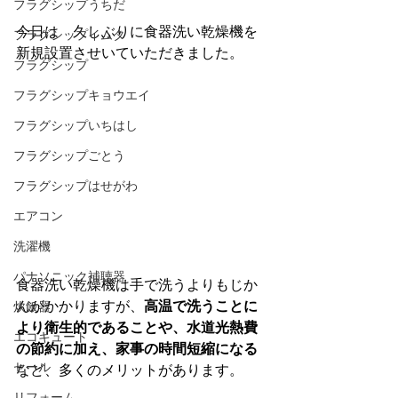
フラグシップうちだ
今日は　久しぶりに食器洗い乾燥機を
フラグシップイムタ
新規設置させいていただきました。
フラグシップ
フラグシップキョウエイ
フラグシップいちはし
フラグシップごとう
フラグシップはせがわ
エアコン
洗濯機
パナソニック補聴器
食器洗い乾燥機は手で洗うよりもじか
んがかかりますが、
高温で洗うことに
炊飯器
より衛生的であることや、水道光熱費
エコキュート
の節約に加え、家事の時間短縮になる
セール
など、多くのメリットがあります。
リフォーム