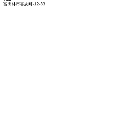
富田林市喜志町-12-33
​フラグシップ イムタ
TEL
0721-53-2671
河内長野市千代田南町1-6
​​フラグシップ ごとう
​
TEL
072-473-1177
阪南市鳥取1285-1
FLAGSHIP株式会社
代表者 田池大輔
所在地 〒587-0022 大阪府堺市美原区平尾70-1
電話番号 072-362-0006