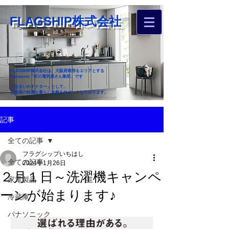
FLAGSHIP株式会社
FLAGSHIP株式会社は、大阪府南部をエリアとする
Panasonic「町の電気屋さん集団」です
「住まいのドクター」として、
お客様の快適な暮らし全般をサポートしております。
​お近くのフラグシップへ
記事
お家のお困りごとご相談ください
全ての記事
フラグシップいちはし
全ての記事
2024年1月26日
２月１日～洗濯機キャンペ
家電製品
ーンが始まります♪
冷蔵庫
パナソニック