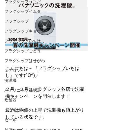
フラグシップうちだ
フラグシップイムタ
フラグシップ
フラグシップキョウエイ
フラグシップいちはし
フラグシップごとう
フラグシップはせがわ
こんにちは～『フラグシップいちは
エアコン
し』です(^O^)／
洗濯機
２月、３月とフラグシップ各店で洗濯
パナソニック補聴器
機キャンペーンを開催します！
炊飯器
エコキュート
最近は物価の上昇で洗濯機も値上がり
している状況です。
セール
リフォーム