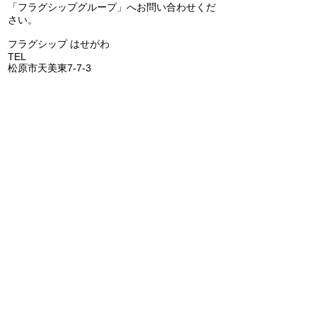
「フラグシップグループ」へお問い合わせくだ
エコキュートの交換（補
Panasonic 
さい。
助金あります）(^^)/
アコン 天カセ
​フラグシップ はせがわ
の交換(^^)/
TEL
072-331-5436
松原市天美東7-7-3
フラグシップ キョウエイ
TEL
072-362-0006
堺市美原区平尾70-1
​フラグシップ うちだ
TEL
072-957-6150
羽曳野市古市6-15-1
​フラグシップ いちはし
TEL
0721-25-6274
富田林市喜志町-12-33
​フラグシップ イムタ
TEL
0721-53-2671
河内長野市千代田南町1-6
​​フラグシップ ごとう
​
TEL
072-473-1177
阪南市鳥取1285-1