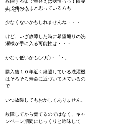
故障するまで買替えは我慢っっ！限界
まで使おう！と思っている方も
テレビドアホン
少なくないかもしれませんね・・・
けど、いざ故障した時に希望通りの洗
濯機が手に入る可能性は・・・
かなり低いかも(ノД`)・゜・。
購入後１０年近く経過している洗濯機
はそろそろ寿命に近づいてきているの
で
いつ故障してもおかしくありません。
故障してから慌てるのではなく、キャ
ンペーン期間にじっくりと吟味して