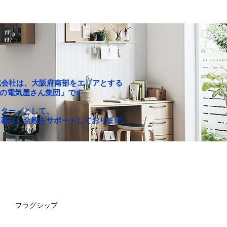
P株式会社は、大阪府南部をエリアとする
c「町の電気屋さん集団」です
クター」として、
な暮らし全般をサポートしております。
お買い得セール
求人情報
フラグシップ