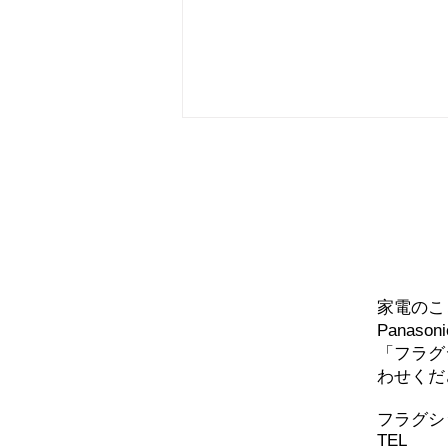
問い
ドアホン交換しました
家電のこ
Panaso
「フラグ
わせくだ
​フラグ
TEL
072-