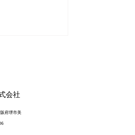
株式会社
ム式洗濯機を配達しまし
 大阪府堺市美
06