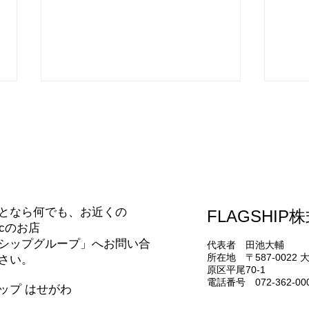
合わせ
手洗い付きアラウーノ
となら何でも、お近くの
FLAGSHIP
ドラ
nicのお店
た
シップグループ」へお問い合
代表者 田池大輔
所在地 〒587-0022
さい。
原区平尾70-1
電話番号 072-362-00
シップ はせがわ
331-5436