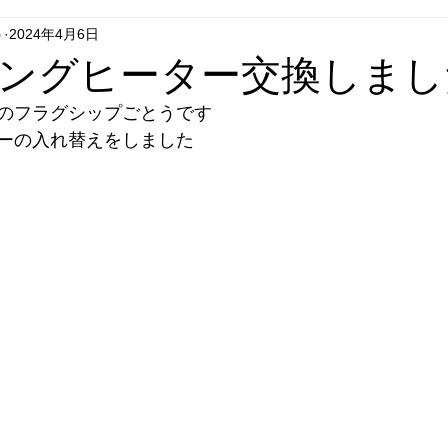
う
2024年4月6日
グシップいちはし
フラグシップごとう
フラグシップはせが
キングヒーター交換しまし
のフラグシップごとうです
エコキュート
セール
リフォーム
テレビドアホン
ターの入れ替えをしました