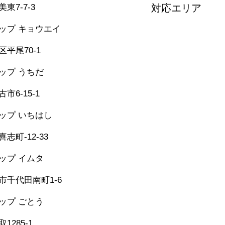
東7-7-3
対応エリア
堺市・松原市・藤井
ップ キョウエイ
美原区・太子町・大
362-0006
河南町・千早赤阪村
平尾70-1
和泉市・忠岡町・岸
泉佐野市・田尻町・
シップ うちだ
957-6150
市6-15-1
シップ いちはし
-25-6274
志町-12-33
シップ イムタ
-53-2671
市千代田南町1-6
グシップ ごとう
​
473-1177
1285-1