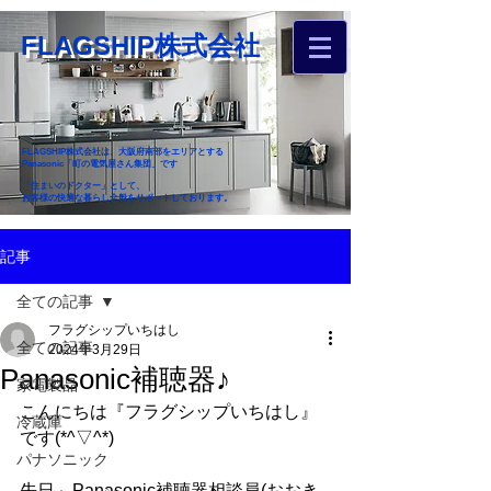
FLAGSHIP株式会社
FLAGSHIP株式会社は、大阪府南部をエリアとする
Panasonic「町の電気屋さん集団」です
「住まいのドクター」として、
お客様の快適な暮らし全般をサポートしております。
​お近くのフラグシップへ
記事
お家のお困りごとご相談ください
全ての記事
フラグシップいちはし
全ての記事
2024年3月29日
Panasonic補聴器♪
家電製品
こんにちは『フラグシップいちはし』
冷蔵庫
です(*^▽^*)
パナソニック
先日、Panasonic補聴器相談員(おおき