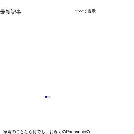
すべて表示
最新記事
問い合わせ
夏が来る前に！
家電のことなら何でも、お近くのPanasonicの
インソールの研修