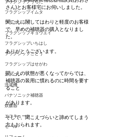
フラグシップうちだ
さん)とお客様宅にお伺いしました。
フラグシップイムタ
聞こえに関してはわりと軽度のお客様
フラグシップ
で、早めの補聴器の購入となりまし
フラグシップキョウエイ
た。
フラグシップいちはし
ありがとうございます。
フラグシップごとう
フラグシップはせがわ
聞こえの状態が悪くなってからでは、
エアコン
補聴器の装用に慣れるのに時間を要す
洗濯機
ること
パナソニック補聴器
があります。
炊飯器
エコキュート
そして、聞こえづらいと諦めてしまう
方もおられます。
セール
リフォーム