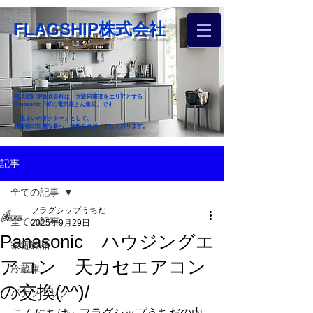
FLAGSHIP株式会社
FLAGSHIP株式会社は、大阪府南部をエリアとする
Panasonic「町の電気屋さん集団」です
「住まいのドクター」として、
お客様の快適な暮らし全般をサポートしております。
​お近くのフラグシップへ
記事
お家のお困りごとご相談ください
全ての記事
フラグシップうちだ
全ての記事
2025年9月29日
Panasonic ハウジングエ
家電製品
アコン 天カセエアコン
冷蔵庫
の交換(^^)/
パナソニック
こんにちは。フラグシップうちだの内