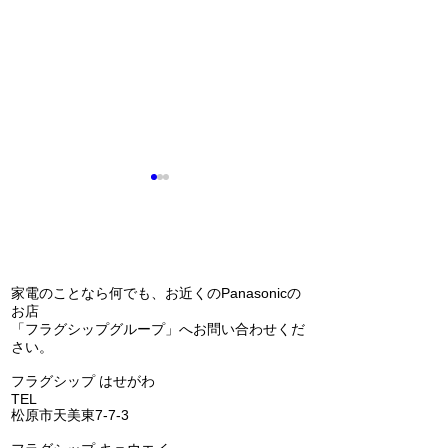
問い合わせ
家電のことなら何でも、お近くのPanasonicの
防犯カメラ工事(^
お店
「フラグシップグループ」へお問い合わせくだ
エコキュートの交換（補
さい。
助金あります）(^^)/
​フラグシップ はせがわ
TEL
072-331-5436
松原市天美東7-7-3