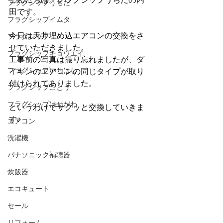
フラグシップうちだ
田です。
フラグシップイムタ
今日は天井埋め込エアコンの交換をさ
フラグシップ
せていただきました。
フラグシップキョウエイ
工事前の写真は撮り忘れましたが、ダ
フラグシップいちはし
イキンのエアコンの同じタイプが取り
付けられてありました。
フラグシップごとう
フラグシップはせがわ
というわけでサクッと交換していきま
す♪
エアコン
洗濯機
パナソニック補聴器
炊飯器
エコキュート
セール
リフォーム