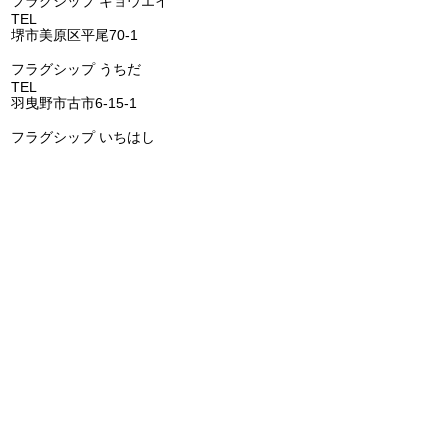
フラグシップ キョウエイ
TEL
072-362-0006
堺市美原区平尾70-1
​フラグシップ うちだ
TEL
072-957-6150
羽曳野市古市6-15-1
​フラグシップ いちはし
TEL
0721-25-6274
富田林市喜志町-12-33
​フラグシップ イムタ
TEL
0721-53-2671
河内長野市千代田南町1-6
​​フラグシップ ごとう
​
TEL
072-473-1177
阪南市鳥取1285-1
FLAGSHIP株式会社
代表者 田池大輔
所在地 〒587-0022 大阪府堺市美原区平尾70-1
電話番号 072-362-0006