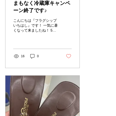
まもなく冷蔵庫キャンペ
ーン終了です♪
こんにちは『フラグシップ
いちはし』です！ 一気に暑
くなって来ましたね！ 5月
から開催していました【冷
蔵庫キャンペーン】が今月
26日で終了します。 値上
がり、値上がりで冷蔵庫も
正規の価格だとビックリす
16
0
る価格になっていたりしま
す。...