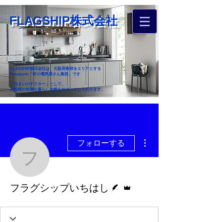
FLAGSHIP株式会社
FLAGSHIP株式会社は、大阪府南部をエリアとする
Panasonic「町の電気屋さん集団」です
「住まいのドクター」として、
お客様の快適な暮らし全般をサポートしております。
​お近くのフラグシップへ
お家のお困りごとご相談ください
その他
フォローする
フラグシップいちはし
脚本
管理者
フラグシップいちはし