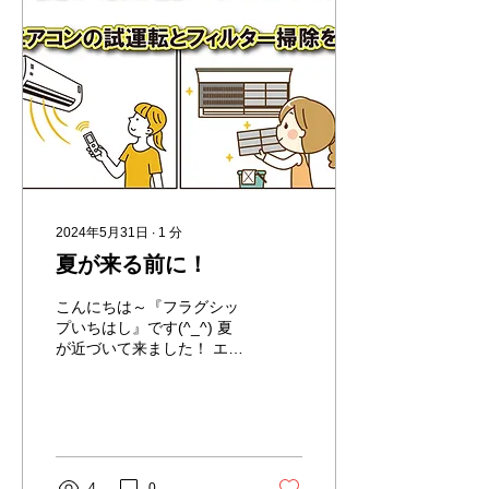
2024年5月31日
∙
1
分
夏が来る前に！
こんにちは～『フラグシッ
プいちはし』です(^_^) 夏
が近づいて来ました！ エア
コンの準備はばっちり！で
すか？ 本格的にエアコンが
必要になる前にエアコンの
フィルター掃除と、 正常に
動くかの確認（試運転）を
しておきましょう！！...
4
0