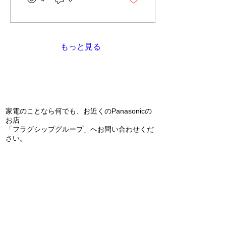
もっと見る
問い合わせ
家電のことなら何でも、お近くのPanasonicの
お店
「フラグシップグループ」へお問い合わせくだ
さい。
​フラグシップ はせがわ
TEL
072-331-5436
松原市天美東7-7-3
フラグシップ キョウエイ
TEL
072-362-0006
堺市美原区平尾70-1
​フラグシップ うちだ