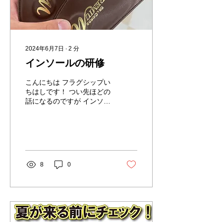
2024年6月7日
∙
2
分
インソールの研修
こんにちは フラグシップい
ちはしです！ つい先ほどの
話になるのですが インソー
ルの研修に行ってきまし
た！！ そもそも インソー
ル・・・？って感じかもし
れませんが・・・ そうで
す！！ 皆さんご存知の靴の
「中敷き」のことです。 そ
8
0
れの研修って・・・？ しか
も街のでんき屋さんが？...