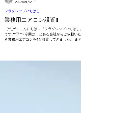
フラグシップいちはし
2023年9月29日
フラグシップいちはし
業務用エアコン設置‼
（*^_^*）こんにちは～『フラグシップいちはし』
です(*^▽^*) 今回は、とある会社からご依頼いただ
き業務用エアコンを4台設置してきました。 まず
は、設置後afterの写真から… 業務用だけあり室内
機、室外機ともに大きいですね～(*_*;...