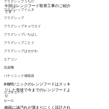
フラグシップうちだ
今回はレンジフード取替工事のご紹介
フラグシップイムタ
です！
フラグシップ
フラグシップキョウエイ
フラグシップいちはし
フラグシップごとう
フラグシップはせがわ
エアコン
洗濯機
パナソニック補聴器
炊飯器
パナソニックのレンジフードはスッキ
リした形状で今までのレンジフードよ
エコキュート
り
セール
格段に油汚れが溜まりにくく設計され
リフォーム