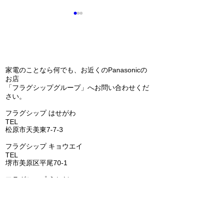
問い合わせ
夏が来る前に！
家電のことなら何でも、お近くのPanasonicの
インソールの研修
お店
「フラグシップグループ」へお問い合わせくだ
さい。
​フラグシップ はせがわ
TEL
072-331-5436
松原市天美東7-7-3
フラグシップ キョウエイ
TEL
072-362-0006
堺市美原区平尾70-1
​フラグシップ うちだ
TEL
072-957-6150
羽曳野市古市6-15-1
​フラグシップ いちはし