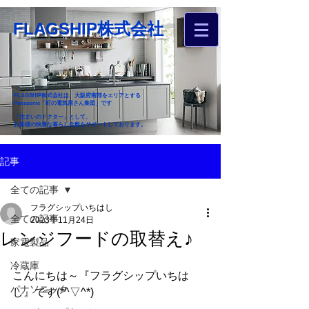
FLAGSHIP株式会社
FLAGSHIP株式会社は、大阪府南部をエリアとする
Panasonic「町の電気屋さん集団」です
「住まいのドクター」として、
お客様の快適な暮らし全般をサポートしております。
​お近くのフラグシップへ
記事
お家のお困りごとご相談ください
全ての記事
フラグシップいちはし
全ての記事
2023年11月24日
レンジフードの取替え♪
家電製品
冷蔵庫
こんにちは～『フラグシップいちは
パナソニック
し』です(*^▽^*)